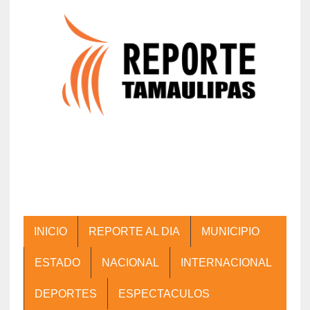
INICIO
REPORTE AL DIA
MUNICIPIO
ESTADO
NACIONAL
INTERNACIONAL
DEPORTES
ESPECTACULOS