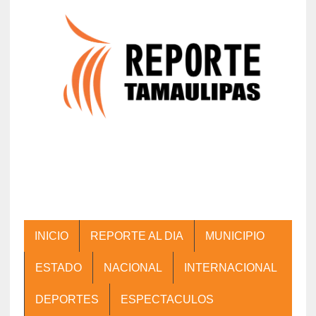
INICIO
REPORTE AL DIA
MUNICIPIO
ESTADO
NACIONAL
INTERNACIONAL
DEPORTES
ESPECTACULOS