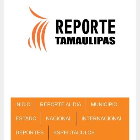
INICIO
REPORTE AL DIA
MUNICIPIO
ESTADO
NACIONAL
INTERNACIONAL
DEPORTES
ESPECTACULOS