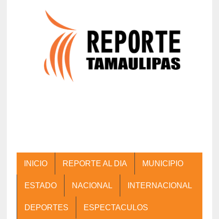
INICIO
REPORTE AL DIA
MUNICIPIO
ESTADO
NACIONAL
INTERNACIONAL
DEPORTES
ESPECTACULOS