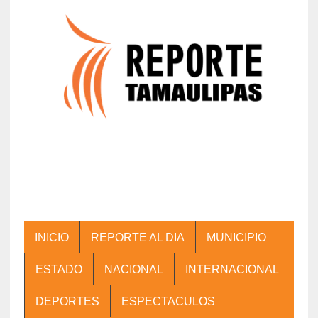
INICIO
REPORTE AL DIA
MUNICIPIO
ESTADO
NACIONAL
INTERNACIONAL
DEPORTES
ESPECTACULOS