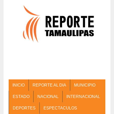
INICIO
REPORTE AL DIA
MUNICIPIO
ESTADO
NACIONAL
INTERNACIONAL
DEPORTES
ESPECTACULOS