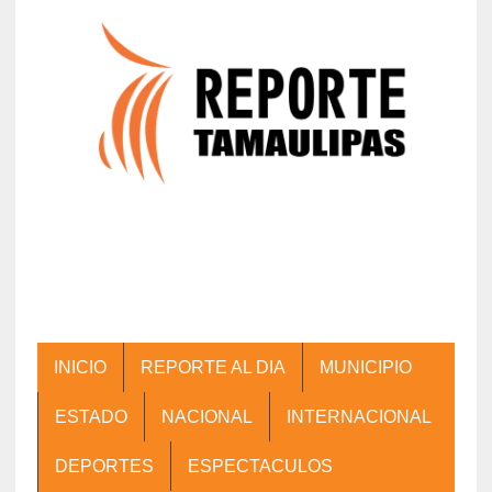
INICIO
REPORTE AL DIA
MUNICIPIO
ESTADO
NACIONAL
INTERNACIONAL
DEPORTES
ESPECTACULOS