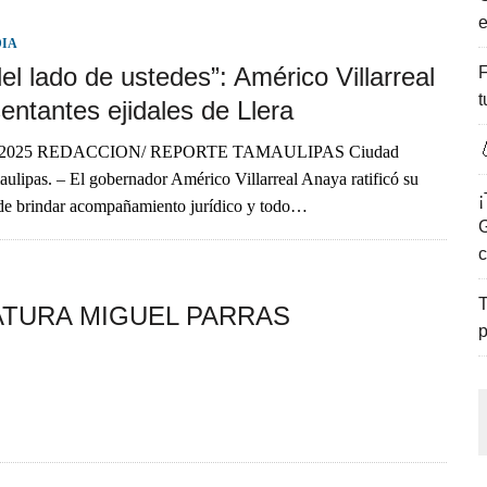
e
ENCANTO DE LAS PLAYAS DEL GOLFO DE MÉXICO.
DIA
el lado de ustedes”: Américo Villarreal
F
t
entantes ejidales de Llera

e 2025 REDACCION/ REPORTE TAMAULIPAS Ciudad
aulipas. – El gobernador Américo Villarreal Anaya ratificó su
¡
e brindar acompañamiento jurídico y todo…
G
c
T
ATURA MIGUEL PARRAS
p