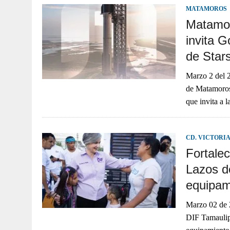
MATAMOROS
Matamor
invita G
de Star
Marzo 2 de
de Matamoros 
que invita a 
CD. VICTORI
Fortalec
Lazos d
equipam
Marzo 02 de 2
DIF Tamaulipa