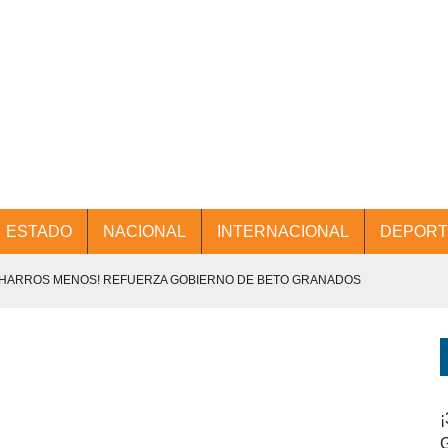
ESTADO
NACIONAL
INTERNACIONAL
DEPORT
CHARROS MENOS! REFUERZA GOBIERNO DE BETO GRANADOS
NTES.
D Y PROMOCIÓN TURÍSTICA DESDE EL AIFA.
ENCABEZA BETO GRANADOS MESA DE TRABAJO CON PRESIDENTES
¡
G