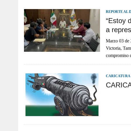
JULIO 30, 2026
|
TAMAULIPAS TE INVITA A DESCUBRIR EL 
REPORTE AL 
“Estoy d
a repres
Marzo 03 d
Victoria, Tam
compromiso d
CARICATURA
CARIC