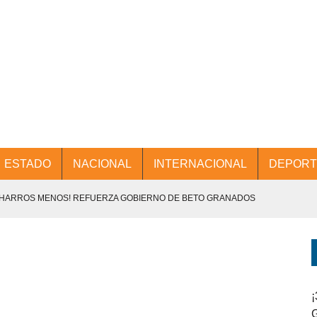
ESTADO
NACIONAL
INTERNACIONAL
DEPORT
CHARROS MENOS! REFUERZA GOBIERNO DE BETO GRANADOS
NTES.
D Y PROMOCIÓN TURÍSTICA DESDE EL AIFA.
ENCABEZA BETO GRANADOS MESA DE TRABAJO CON PRESIDENTES
¡
G