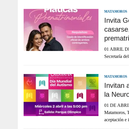
JULIO 30, 2026
|
TAMAULIPAS TE INVITA A DESCUBRIR EL 
MATAMOROS
Invita G
casarse,
prematr
01 ABRIL DEL
Secretaría de
MATAMOROS
Invitan 
la Neur
01 DE ABR
Matamoros, Ta
aceptación e 