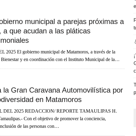
e
ENCANTO DE LAS PLAYAS DEL GOLFO DE MÉXICO.
obierno municipal a parejas próximas a
F
t
 a que acudan a las pláticas
imoniales

 2025 El gobierno municipal de Matamoros, a través de la
¡
l Bienestar y en coordinación con el Instituto Municipal de la…
G
c
T
a la Gran Caravana Automovilística por
p
odiversidad en Matamoros
IL DEL 2025 REDACCION/ REPORTE TAMAULIPAS H.
maulipas.- Con el objetivo de promover la conciencia,
inclusión de las personas con…