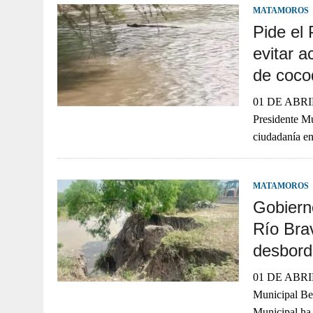
MATAMOROS
Pide el 
evitar a
de cocod
01 DE ABR
Presidente Mu
ciudadanía en
MATAMOROS
Gobiern
Río Bra
desbord
01 DE ABRIL 
Municipal Be
Municipal ha