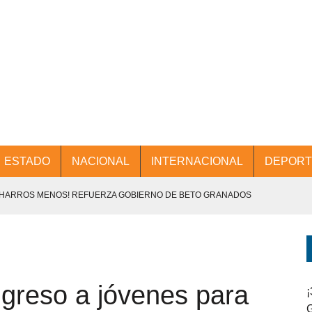
ESTADO
NACIONAL
INTERNACIONAL
DEPORT
CHARROS MENOS! REFUERZA GOBIERNO DE BETO GRANADOS
NTES.
D Y PROMOCIÓN TURÍSTICA DESDE EL AIFA.
greso a jóvenes para
ENCABEZA BETO GRANADOS MESA DE TRABAJO CON PRESIDENTES
¡
G