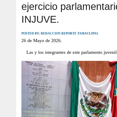
ejercicio parlamentar
JULIO 30, 2026
|
TAMAULIPAS TE INVITA A DESCUBRIR EL 
INJUVE.
POSTED BY:
REDACCION REPORTE TAMAULIPAS
26 de Mayo de 2026.
Las y los integrantes de este parlamento juveni