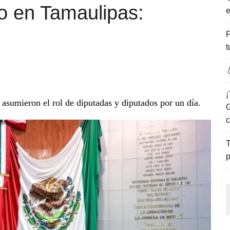
io en Tamaulipas:
e
ENCANTO DE LAS PLAYAS DEL GOLFO DE MÉXICO.
F
t

¡
l asumieron el rol de diputadas y diputados por un día.
G
c
T
p