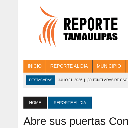
INICIO
REPORTE AL DIA
MUNICIPIO
DESTACADAS
JULIO 31, 2026
|
¡30 TONELADAS DE CA
ACCIONES DE LIMPIEZA EN LOS PRESIDE
JULIO 31, 2026
|
FORTALECE TAMAULIPAS SU CONECTIVIDA
HOME
REPORTE AL DIA
JULIO 30, 2026
|
💧🚰 ¡AGUA PARA LA COMUNIDAD!
Abre sus puertas Con
JULIO 30, 2026
|
¡TRABAJO EN EQUIPO Y RESULTADOS! 
DE COLONIA.