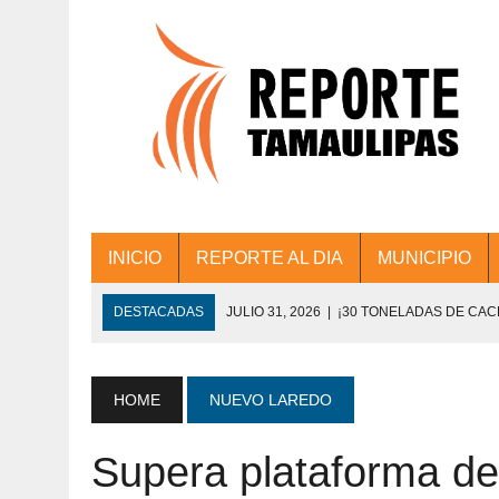
INICIO
REPORTE AL DIA
MUNICIPIO
DESTACADAS
JULIO 31, 2026
|
¡30 TONELADAS DE CA
ACCIONES DE LIMPIEZA EN LOS PRESIDE
JULIO 31, 2026
|
FORTALECE TAMAULIPAS SU CONECTIVIDA
HOME
NUEVO LAREDO
JULIO 30, 2026
|
💧🚰 ¡AGUA PARA LA COMUNIDAD!
Supera plataforma de
JULIO 30, 2026
|
¡TRABAJO EN EQUIPO Y RESULTADOS! 
DE COLONIA.