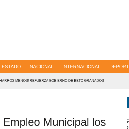
ESTADO
NACIONAL
INTERNACIONAL
DEPORT
CHARROS MENOS! REFUERZA GOBIERNO DE BETO GRANADOS
NTES.
D Y PROMOCIÓN TURÍSTICA DESDE EL AIFA.
 Empleo Municipal los
ENCABEZA BETO GRANADOS MESA DE TRABAJO CON PRESIDENTES
¡
G