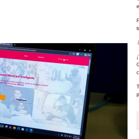
e
ENCANTO DE LAS PLAYAS DEL GOLFO DE MÉXICO.
F
t

¡
G
c
T
p