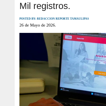
Mil registros.
JULIO 30, 2026
|
TAMAULIPAS TE INVITA A DESCUBRIR EL 
POSTED BY:
REDACCION REPORTE TAMAULIPAS
26 de Mayo de 2026.