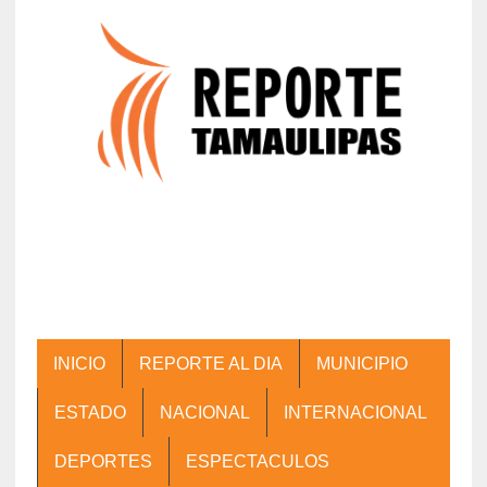
INICIO
REPORTE AL DIA
MUNICIPIO
ESTADO
NACIONAL
INTERNACIONAL
DEPORTES
ESPECTACULOS