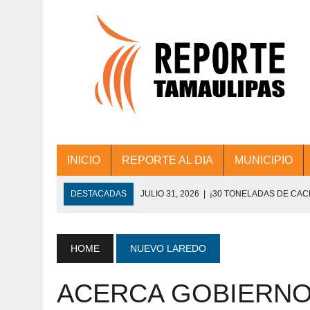
INICIO
REPORTE AL DIA
MUNICIPIO
DESTACADAS
JULIO 31, 2026
|
¡30 TONELADAS DE CA
ACCIONES DE LIMPIEZA EN LOS PRESIDE
JULIO 31, 2026
|
FORTALECE TAMAULIPAS SU CONECTIVIDA
HOME
NUEVO LAREDO
JULIO 30, 2026
|
💧🚰 ¡AGUA PARA LA COMUNIDAD!
ACERCA GOBIERNO
JULIO 30, 2026
|
¡TRABAJO EN EQUIPO Y RESULTADOS! 
DE COLONIA.