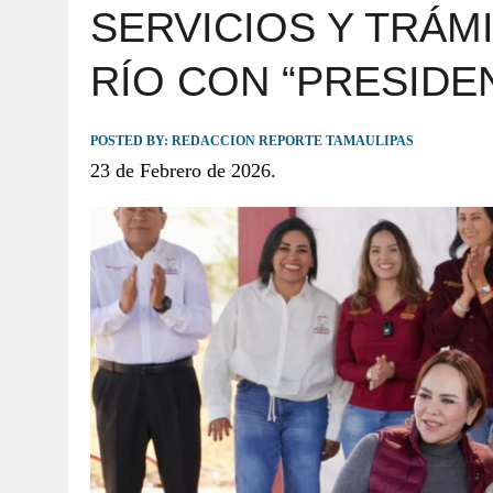
SERVICIOS Y TRÁM
JULIO 30, 2026
|
TAMAULIPAS TE INVITA A DESCUBRIR EL 
RÍO CON “PRESIDEN
POSTED BY:
REDACCION REPORTE TAMAULIPAS
23 de Febrero de 2026.