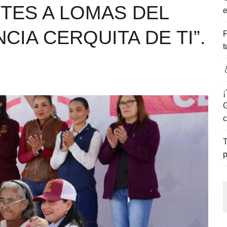
ITES A LOMAS DEL
e
ENCANTO DE LAS PLAYAS DEL GOLFO DE MÉXICO.
CIA CERQUITA DE TI”.
F
t

¡
G
c
T
p