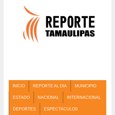
INICIO
REPORTE AL DIA
MUNICIPIO
ESTADO
NACIONAL
INTERNACIONAL
DEPORTES
ESPECTACULOS