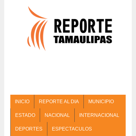
INICIO
REPORTE AL DIA
MUNICIPIO
ESTADO
NACIONAL
INTERNACIONAL
DEPORTES
ESPECTACULOS