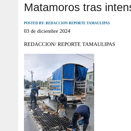
Matamoros tras intens
JULIO 30, 2026
|
TAMAULIPAS TE INVITA A DESCUBRIR EL 
POSTED BY:
REDACCION REPORTE TAMAULIPAS
03 de diciembre 2024
REDACCION/ REPORTE TAMAULIPAS