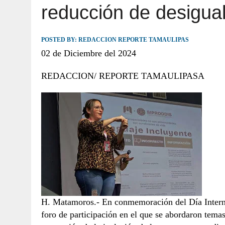
reducción de desigua
JULIO 30, 2026
|
TAMAULIPAS TE INVITA A DESCUBRIR EL 
POSTED BY:
REDACCION REPORTE TAMAULIPAS
02 de Diciembre del 2024
REDACCION/ REPORTE TAMAULIPASA
H. Matamoros.- En conmemoración del Día Interna
foro de participación en el que se abordaron temas