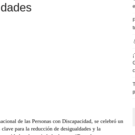
ldades
e
ENCANTO DE LAS PLAYAS DEL GOLFO DE MÉXICO.
F
t

¡
G
c
T
p
cional de las Personas con Discapacidad, se celebró un
 clave para la reducción de desigualdades y la