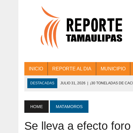
INICIO
REPORTE AL DIA
MUNICIPIO
DESTACADAS
JULIO 31, 2026
|
¡30 TONELADAS DE CA
ACCIONES DE LIMPIEZA EN LOS PRESIDE
JULIO 31, 2026
|
FORTALECE TAMAULIPAS SU CONECTIVIDA
HOME
MATAMOROS
JULIO 30, 2026
|
💧🚰 ¡AGUA PARA LA COMUNIDAD!
Se lleva a efecto foro
JULIO 30, 2026
|
¡TRABAJO EN EQUIPO Y RESULTADOS! 
DE COLONIA.