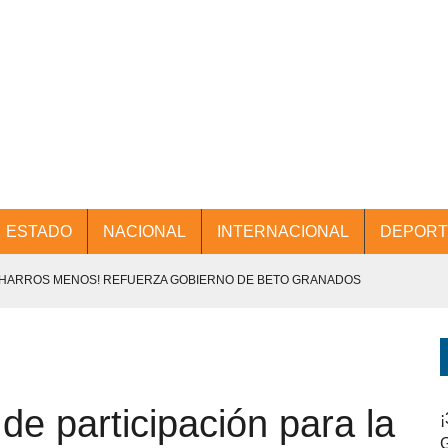
ESTADO
NACIONAL
INTERNACIONAL
DEPORT
CHARROS MENOS! REFUERZA GOBIERNO DE BETO GRANADOS
NTES.
D Y PROMOCIÓN TURÍSTICA DESDE EL AIFA.
 de participación para la
ENCABEZA BETO GRANADOS MESA DE TRABAJO CON PRESIDENTES
¡
G