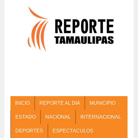
INICIO
REPORTE AL DIA
MUNICIPIO
ESTADO
NACIONAL
INTERNACIONAL
DEPORTES
ESPECTACULOS