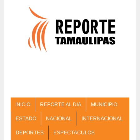
INICIO
REPORTE AL DIA
MUNICIPIO
ESTADO
NACIONAL
INTERNACIONAL
DEPORTES
ESPECTACULOS