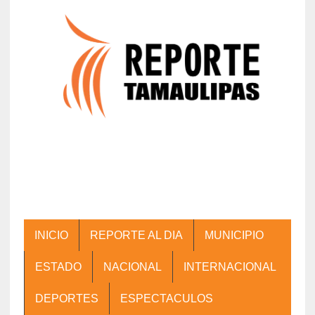
INICIO
REPORTE AL DIA
MUNICIPIO
ESTADO
NACIONAL
INTERNACIONAL
DEPORTES
ESPECTACULOS