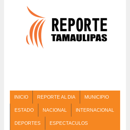
INICIO
REPORTE AL DIA
MUNICIPIO
ESTADO
NACIONAL
INTERNACIONAL
DEPORTES
ESPECTACULOS