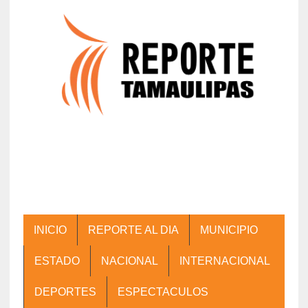
INICIO
REPORTE AL DIA
MUNICIPIO
ESTADO
NACIONAL
INTERNACIONAL
DEPORTES
ESPECTACULOS