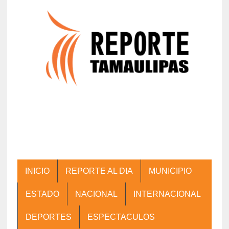
INICIO
REPORTE AL DIA
MUNICIPIO
ESTADO
NACIONAL
INTERNACIONAL
DEPORTES
ESPECTACULOS