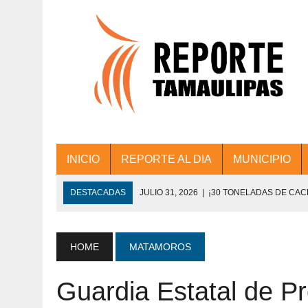
INICIO
REPORTE AL DIA
MUNICIPIO
DESTACADAS
JULIO 31, 2026
|
¡30 TONELADAS DE CA
ACCIONES DE LIMPIEZA EN LOS PRESIDE
JULIO 31, 2026
|
FORTALECE TAMAULIPAS SU CONECTIVIDA
HOME
MATAMOROS
JULIO 30, 2026
|
💧🚰 ¡AGUA PARA LA COMUNIDAD!
Guardia Estatal de P
JULIO 30, 2026
|
¡TRABAJO EN EQUIPO Y RESULTADOS! 
DE COLONIA.