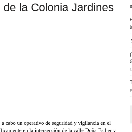
s de la Colonia Jardines
e
ENCANTO DE LAS PLAYAS DEL GOLFO DE MÉXICO.
F
t

¡
G
c
T
p
a cabo un operativo de seguridad y vigilancia en el
íficamente en la intersección de la calle Doña Esther y