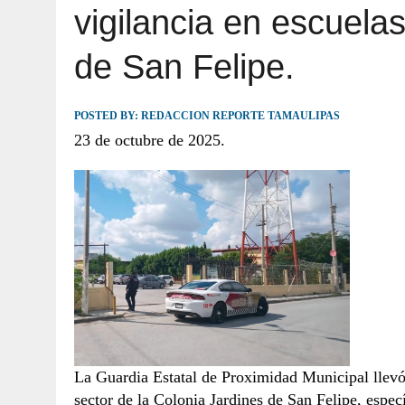
vigilancia en escuela
JULIO 30, 2026
|
TAMAULIPAS TE INVITA A DESCUBRIR EL 
de San Felipe.
POSTED BY:
REDACCION REPORTE TAMAULIPAS
23 de octubre de 2025.
La Guardia Estatal de Proximidad Municipal llevó 
sector de la Colonia Jardines de San Felipe, espec