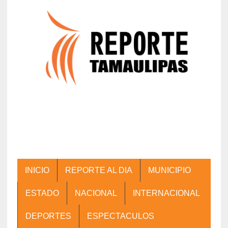
INICIO
REPORTE AL DIA
MUNICIPIO
ESTADO
NACIONAL
INTERNACIONAL
DEPORTES
ESPECTACULOS