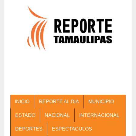
INICIO
REPORTE AL DIA
MUNICIPIO
ESTADO
NACIONAL
INTERNACIONAL
DEPORTES
ESPECTACULOS