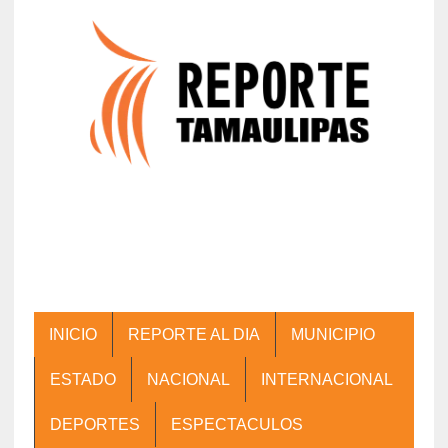
INICIO
REPORTE AL DIA
MUNICIPIO
ESTADO
NACIONAL
INTERNACIONAL
DEPORTES
ESPECTACULOS