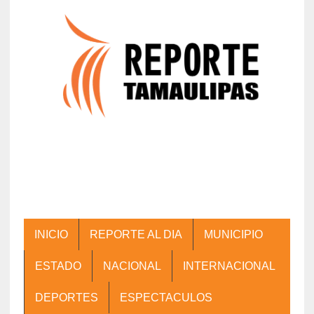
INICIO
REPORTE AL DIA
MUNICIPIO
ESTADO
NACIONAL
INTERNACIONAL
DEPORTES
ESPECTACULOS