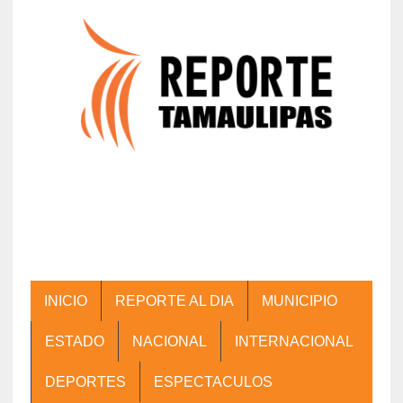
INICIO
REPORTE AL DIA
MUNICIPIO
ESTADO
NACIONAL
INTERNACIONAL
DEPORTES
ESPECTACULOS