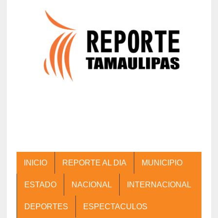
INICIO
REPORTE AL DIA
MUNICIPIO
ESTADO
NACIONAL
INTERNACIONAL
DEPORTES
ESPECTACULOS