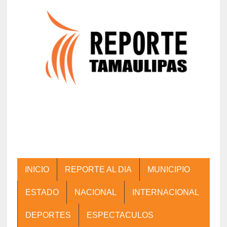
INICIO
REPORTE AL DIA
MUNICIPIO
ESTADO
NACIONAL
INTERNACIONAL
DEPORTES
ESPECTACULOS