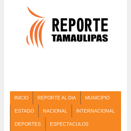
INICIO
REPORTE AL DIA
MUNICIPIO
ESTADO
NACIONAL
INTERNACIONAL
DEPORTES
ESPECTACULOS