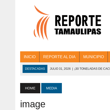
INICIO
REPORTE AL DIA
MUNICIPIO
DESTACADAS
JULIO 31, 2026
|
¡30 TONELADAS DE CA
ACCIONES DE LIMPIEZA EN LOS PRESIDE
JULIO 31, 2026
|
FORTALECE TAMAULIPAS SU CONECTIVIDA
HOME
MEDIA
JULIO 30, 2026
|
💧🚰 ¡AGUA PARA LA COMUNIDAD!
image
JULIO 30, 2026
|
¡TRABAJO EN EQUIPO Y RESULTADOS! 
DE COLONIA.