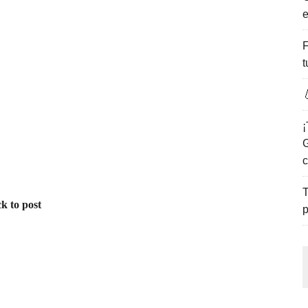
e
ENCANTO DE LAS PLAYAS DEL GOLFO DE MÉXICO.
F
t

¡
G
c
T
k to post
p