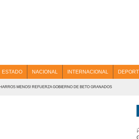
ESTADO
NACIONAL
INTERNACIONAL
DEPORT
CHARROS MENOS! REFUERZA GOBIERNO DE BETO GRANADOS
NTES.
D Y PROMOCIÓN TURÍSTICA DESDE EL AIFA.
ENCABEZA BETO GRANADOS MESA DE TRABAJO CON PRESIDENTES
¡
G