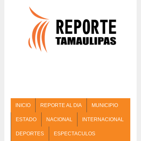
INICIO
REPORTE AL DIA
MUNICIPIO
ESTADO
NACIONAL
INTERNACIONAL
DEPORTES
ESPECTACULOS