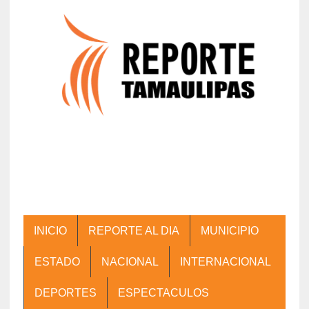
INICIO
REPORTE AL DIA
MUNICIPIO
ESTADO
NACIONAL
INTERNACIONAL
DEPORTES
ESPECTACULOS