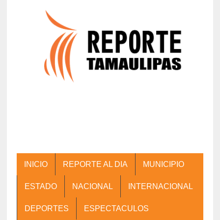
INICIO
REPORTE AL DIA
MUNICIPIO
ESTADO
NACIONAL
INTERNACIONAL
DEPORTES
ESPECTACULOS