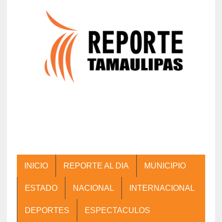
INICIO
REPORTE AL DIA
MUNICIPIO
ESTADO
NACIONAL
INTERNACIONAL
DEPORTES
ESPECTACULOS