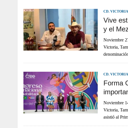
JULIO 30, 2026
|
TAMAULIPAS TE INVITA A DESCUBRIR EL 
CD. VICTORI
Vive est
y el Me
Noviembre 
Victoria, Tam
denominación
CD. VICTORI
Forma C
importa
Noviembre 
Victoria, Tam
asistió al Pr