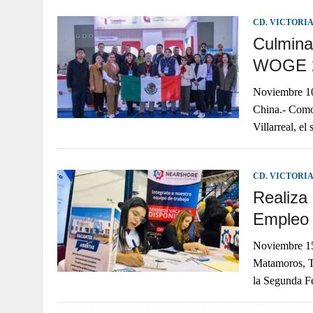
CD. VICTORI
Culmina
WOGE 2
Noviembre 
China.- Como
Villarreal, e
CD. VICTORI
Realiza 
Empleo
Noviembre
Matamoros, Ta
la Segunda F