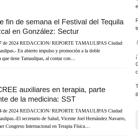
e
ENCANTO DE LAS PLAYAS DEL GOLFO DE MÉXICO.
A
e fin de semana el Festival del Tequila
F
t
zcal en González: Sectur

27 de 2024 REDACCION/ REPORTE TAMAULIPAS Ciudad
aulipas.- En abierto impulso y promoción a la doble
¡
 que tiene Tamaulipas, al contar con…
G
c
A
T
REE auxiliares en terapia, parte
p
nte de la medicina: SST
14 de 2024 REDACCION/ REPORTE TAMAULIPAS Ciudad
aulipas.-El secretario de Salud, Vicente Joel Hernández Navarro,
imer Congreso Internacional en Terapia Física…