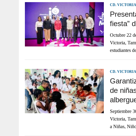
CD. VICTORI
Present
fiesta”
Octubre 22
Victoria, Tam
estudiantes d
CD. VICTORI
Garanti
de niña
albergu
Septiembre
Victoria, Tam
a Niñas, Niñ