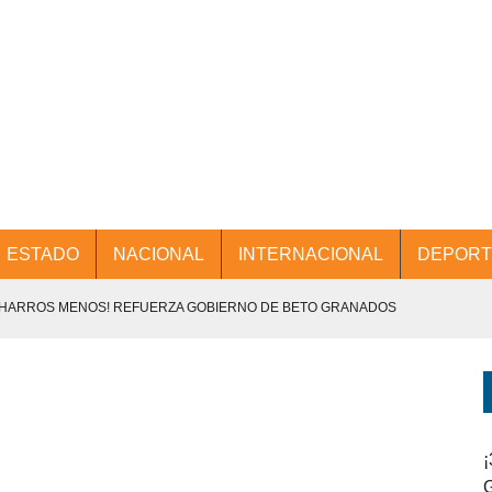
ESTADO
NACIONAL
INTERNACIONAL
DEPORT
CHARROS MENOS! REFUERZA GOBIERNO DE BETO GRANADOS
NTES.
D Y PROMOCIÓN TURÍSTICA DESDE EL AIFA.
ENCABEZA BETO GRANADOS MESA DE TRABAJO CON PRESIDENTES
¡
G