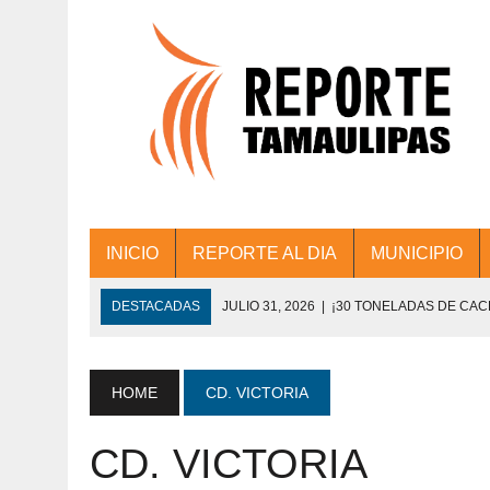
INICIO
REPORTE AL DIA
MUNICIPIO
DESTACADAS
JULIO 31, 2026
|
¡30 TONELADAS DE CA
ACCIONES DE LIMPIEZA EN LOS PRESIDE
JULIO 31, 2026
|
FORTALECE TAMAULIPAS SU CONECTIVIDA
HOME
CD. VICTORIA
JULIO 30, 2026
|
💧🚰 ¡AGUA PARA LA COMUNIDAD!
CD. VICTORIA
JULIO 30, 2026
|
¡TRABAJO EN EQUIPO Y RESULTADOS! 
DE COLONIA.