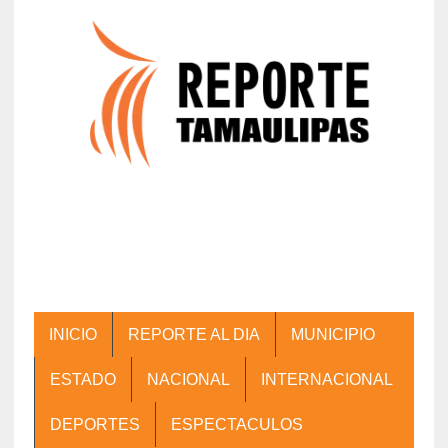
INICIO
REPORTE AL DIA
MUNICIPIO
ESTADO
NACIONAL
INTERNACIONAL
DEPORTES
ESPECTACULOS