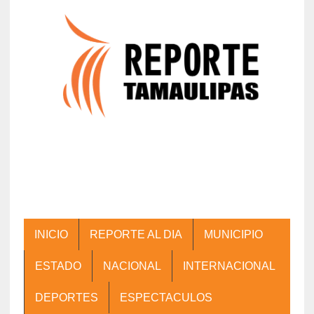
INICIO
REPORTE AL DIA
MUNICIPIO
ESTADO
NACIONAL
INTERNACIONAL
DEPORTES
ESPECTACULOS