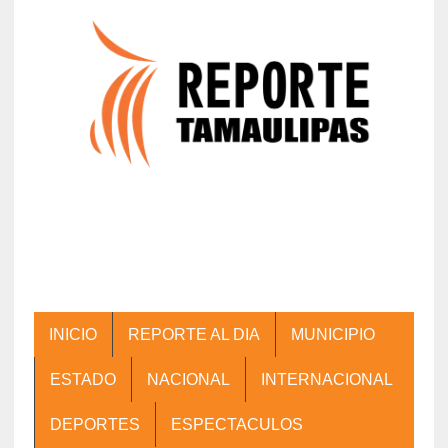
INICIO
REPORTE AL DIA
MUNICIPIO
ESTADO
NACIONAL
INTERNACIONAL
DEPORTES
ESPECTACULOS