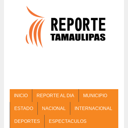
INICIO
REPORTE AL DIA
MUNICIPIO
ESTADO
NACIONAL
INTERNACIONAL
DEPORTES
ESPECTACULOS