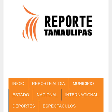
INICIO
REPORTE AL DIA
MUNICIPIO
ESTADO
NACIONAL
INTERNACIONAL
DEPORTES
ESPECTACULOS