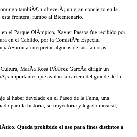
domingo tambiÃ©n ofrecerÃ¡ un gran concierto en la
 esta frontera, rumbo al Bicentenario.
o en el Parque OlÃ­mpico, Xavier Passos fue recibido por
ura en el Cabildo, por la ComisiÃ³n Especial
ompaÃ±aron a interpretar algunas de sus famosas
 Cultura, MarÃ­a Rosa PÃ©rez GarcÃ­a dirigir un
Ã¡s importantes que avalan la carrera del grande de la
e al haber develado en el Paseo de la Fama, una
do para la historia, su trayectoria y legado musical,
Ã­tico. Queda prohibido el uso para fines distintos a