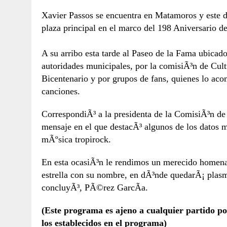
Xavier Passos se encuentra en Matamoros y este 
plaza principal en el marco del 198 Aniversario de
A su arribo esta tarde al Paseo de la Fama ubicad
autoridades municipales, por la comisiÃ³n de Cult
Bicentenario y por grupos de fans, quienes lo ac
canciones.
CorrespondiÃ³ a la presidenta de la ComisiÃ³n de
mensaje en el que destacÃ³ algunos de los datos m
mÃºsica tropirock.
En esta ocasiÃ³n le rendimos un merecido homenaj
estrella con su nombre, en dÃ³nde quedarÃ¡ plasma
concluyÃ³, PÃ©rez GarcÃ­a.
(Este programa es ajeno a cualquier partido pol
los establecidos en el programa)