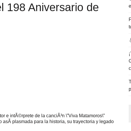
l 198 Aniversario de
e
ENCANTO DE LAS PLAYAS DEL GOLFO DE MÉXICO.
F
t

¡
G
c
T
p
r e intÃ©rprete de la canciÃ³n \”Viva Matamoros\”
asÃ­ plasmada para la historia, su trayectoria y legado