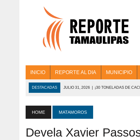
INICIO
REPORTE AL DIA
MUNICIPIO
DESTACADAS
JULIO 31, 2026
|
¡30 TONELADAS DE CA
ACCIONES DE LIMPIEZA EN LOS PRESIDE
JULIO 31, 2026
|
FORTALECE TAMAULIPAS SU CONECTIVIDA
HOME
MATAMOROS
JULIO 30, 2026
|
💧🚰 ¡AGUA PARA LA COMUNIDAD!
Devela Xavier Passos
JULIO 30, 2026
|
¡TRABAJO EN EQUIPO Y RESULTADOS! 
DE COLONIA.