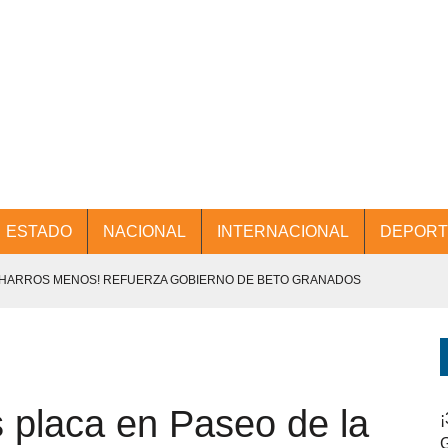
ESTADO
NACIONAL
INTERNACIONAL
DEPORT
CHARROS MENOS! REFUERZA GOBIERNO DE BETO GRANADOS
NTES.
D Y PROMOCIÓN TURÍSTICA DESDE EL AIFA.
 placa en Paseo de la
ENCABEZA BETO GRANADOS MESA DE TRABAJO CON PRESIDENTES
¡
G