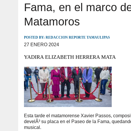
Fama, en el marco de
JULIO 30, 2026
|
TAMAULIPAS TE INVITA A DESCUBRIR EL 
Matamoros
POSTED BY:
REDACCION REPORTE TAMAULIPAS
27 ENERO 2024
YADIRA ELIZABETH HERRERA MATA
Esta tarde el matamorense Xavier Passos, composito
develÃ³ su placa en el Paseo de la Fama, quedando 
musical.