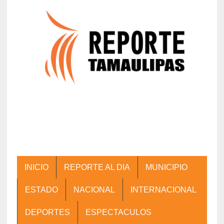
INICIO
REPORTE AL DIA
MUNICIPIO
ESTADO
NACIONAL
INTERNACIONAL
DEPORTES
ESPECTACULOS