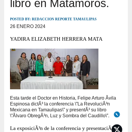
libro en Matamoros.
POSTED BY:
REDACCION REPORTE TAMAULIPAS
26 ENERO 2024
YADIRA ELIZABETH HERRERA MATA
Esta tarde el Doctor en Historia, Felipe Arturo Ãvila
Espinosa dictÃ³ la conferencia \”La RevoluciÃ³n
Mexicana en Tamaulipas\” y presentÃ³ su libro
\”Ãlvaro ObregÃ³n, Luz y Sombra del Caudillo\”.
La exposiciÃ³n de la conferencia y presentaciÃ³n