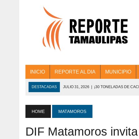
INICIO
REPORTE AL DIA
MUNICIPIO
DESTACADAS
JULIO 31, 2026
|
¡30 TONELADAS DE CA
ACCIONES DE LIMPIEZA EN LOS PRESIDE
JULIO 31, 2026
|
FORTALECE TAMAULIPAS SU CONECTIVIDA
HOME
MATAMOROS
JULIO 30, 2026
|
💧🚰 ¡AGUA PARA LA COMUNIDAD!
DIF Matamoros invita
JULIO 30, 2026
|
¡TRABAJO EN EQUIPO Y RESULTADOS! 
DE COLONIA.