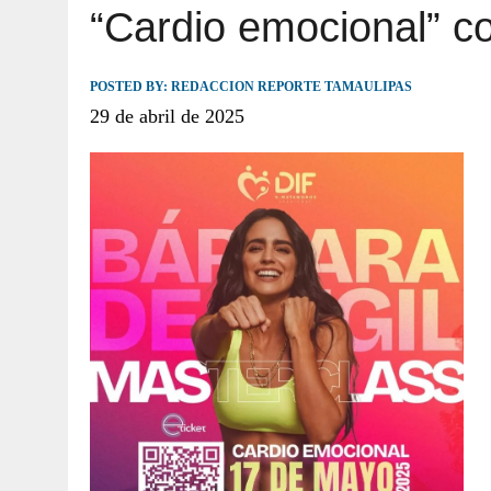
“Cardio emocional” c
JULIO 30, 2026
|
TAMAULIPAS TE INVITA A DESCUBRIR EL 
POSTED BY:
REDACCION REPORTE TAMAULIPAS
29 de abril de 2025