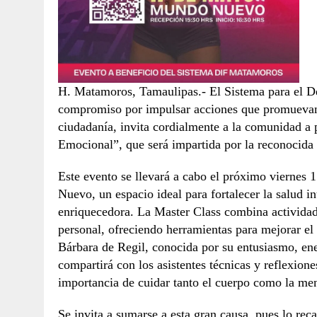
H. Matamoros, Tamaulipas.- El Sistema para el De
compromiso por impulsar acciones que promuevan e
ciudadanía, invita cordialmente a la comunidad a 
Emocional”, que será impartida por la reconocida 
Este evento se llevará a cabo el próximo vierne
Nuevo, un espacio ideal para fortalecer la salud i
enriquecedora. La Master Class combina actividad
personal, ofreciendo herramientas para mejorar el 
Bárbara de Regil, conocida por su entusiasmo, ener
compartirá con los asistentes técnicas y reflexion
importancia de cuidar tanto el cuerpo como la men
Se invita a sumarse a esta gran causa, pues lo re