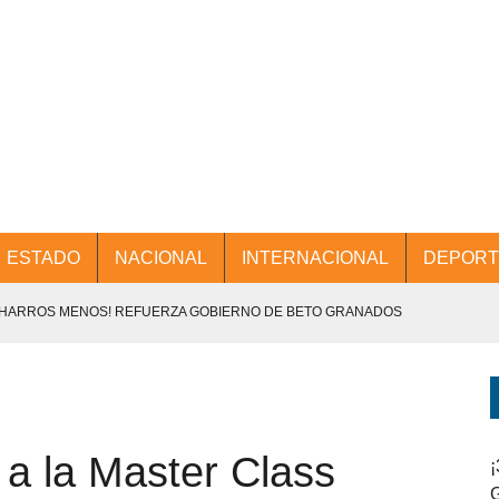
ESTADO
NACIONAL
INTERNACIONAL
DEPORT
CHARROS MENOS! REFUERZA GOBIERNO DE BETO GRANADOS
NTES.
D Y PROMOCIÓN TURÍSTICA DESDE EL AIFA.
 a la Master Class
ENCABEZA BETO GRANADOS MESA DE TRABAJO CON PRESIDENTES
¡
G