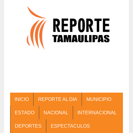
INICIO
REPORTE AL DIA
MUNICIPIO
ESTADO
NACIONAL
INTERNACIONAL
DEPORTES
ESPECTACULOS