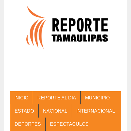
INICIO
REPORTE AL DIA
MUNICIPIO
ESTADO
NACIONAL
INTERNACIONAL
DEPORTES
ESPECTACULOS