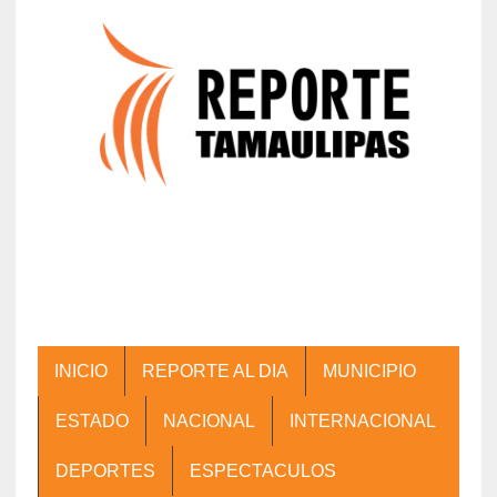
INICIO
REPORTE AL DIA
MUNICIPIO
ESTADO
NACIONAL
INTERNACIONAL
DEPORTES
ESPECTACULOS