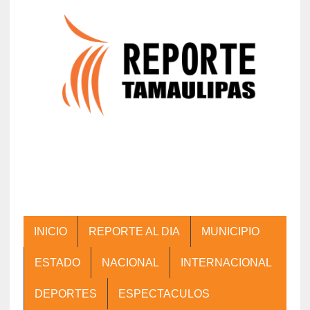
INICIO
REPORTE AL DIA
MUNICIPIO
ESTADO
NACIONAL
INTERNACIONAL
DEPORTES
ESPECTACULOS